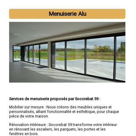
Nous intervenons aussi dans les villes suivantes :
Lille
,
Roubaix
,
Tourcoing
,
Dunkerque
,
Villeneuve-d'Ascq
,
Valenciennes
,
Douai
,
Wattrelos
,
Marcq-en-Barœul
,
Maubeuge
Menuiserie Alu
Services de menuiserie proposés par Socorebat 59 :
Mobilier sur mesure : Nous créons des meubles uniques et
personnalisés, alliant fonctionnalité et esthétique, pour chaque
pièce de votre maison.
Rénovation intérieure : Socorebat 59 transforme votre intérieur
en rénovant les escaliers, les parquets, les portes et les
fenêtres en bois.