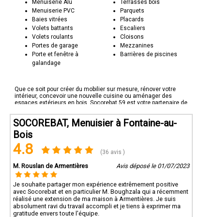
Menuiserie Alu
Terrasses bois
Menuiserie PVC
Parquets
Baies vitrées
Placards
Volets battants
Escaliers
Volets roulants
Cloisons
Portes de garage
Mezzanines
Porte et fenêtre à
Barrières de piscines
galandage
Que ce soit pour créer du mobilier sur mesure, rénover votre
intérieur, concevoir une nouvelle cuisine ou aménager des
espaces extérieurs en bois, Socorebat 59 est votre partenaire de
confiance. Contactez-nous pour discuter de vos projets en bois
et découvrez comment nous pouvons transformer votre espace
SOCOREBAT, Menuisier à Fontaine-au-
en une œuvre d'art vivante. Socorebat 59 - Le bois à son meilleur.
Bois
4.8
(36 avis )
M. Rouslan de Armentières
Avis déposé le 01/07/2023
Je souhaite partager mon expérience extrêmement positive
avec Socorebat et en particulier M. Boughzala qui a récemment
réalisé une extension de ma maison à Armentières. Je suis
absolument ravi du travail accompli et je tiens à exprimer ma
gratitude envers toute l'équipe.