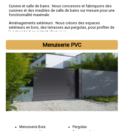
Cuisine et salle de bains : Nous concevons et fabriquons des
cuisines et des meubles de salle de bains sur mesure pour une
fonctionnalité maximale.
Aménagements extérieurs : Nous créons des espaces
extérieurs en bois, des terrasses aux pergolas, pour profiter de
la nature tout en restant chez vous.
Pourquoi choisir Socorebat 59 pour vos projets en bois :
Menuiserie PVC
Artisanat authentique : Nous sommes fiers d'être des artisans
menuisiers passionnés par la création en bois, prêts à donner
vie à vos rêves.
Savoir-faire technique : Notre équipe possède une expertise
technique solide pour réaliser des projets de menuiserie
complexes avec succès.
Engagement envers la qualité : Socorebat 59 s'engage à créer
des œuvres durables et esthétiques qui ajoutent de la chaleur
et de la beauté à votre espace.
Menuiserie Bois
Pergolas