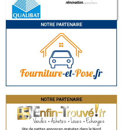
- Réhabilitation de maison ancienne à Fresnes-sur-Escaut
rénovation.
N°E157671
- Réhabilitation de maison ancienne à Nieppe
- Réhabilitation de maison ancienne à Wavrin
- Réhabilitation de maison ancienne à Auby
- Réhabilitation de maison ancienne à Houplines
NOTRE PARTENAIRE
- Réhabilitation de maison ancienne à Aulnoy-lez-Valenciennes
- Réhabilitation de maison ancienne à Téteghem
- Réhabilitation de maison ancienne à Feignies
- Réhabilitation de maison ancienne à Le Cateau-Cambrésis
- Réhabilitation de maison ancienne à Quesnoy-sur-Deûle
- Réhabilitation de maison ancienne à Beuvrages
- Réhabilitation de maison ancienne à Louvroil
- Réhabilitation de maison ancienne à Bourbourg
- Réhabilitation de maison ancienne à Cuincy
- Réhabilitation de maison ancienne à Trith-Saint-Léger
- Réhabilitation de maison ancienne à Lallaing
- Réhabilitation de maison ancienne à Lesquin
- Réhabilitation de maison ancienne à Loon-Plage
- Réhabilitation de maison ancienne à Roost-Warendin
NOTRE PARTENAIRE
- Réhabilitation de maison ancienne à La Bassée
- Réhabilitation de maison ancienne à Estaires
- Réhabilitation de maison ancienne à Pecquencourt
- Réhabilitation de maison ancienne à La Gorgue
- Réhabilitation de maison ancienne à Quiévrechain
- Réhabilitation de maison ancienne à Templeuve
Site de petites annonces gratuites dans le Nord