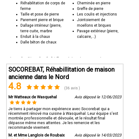
Réhabilitation de corps de
Cheminée en pierre
ferme
Greffe de pierre
Taille et pose de pierre
Les coulis et injections
Parement pierre et brique
Jointoiement de
Dallage intérieur (pierre,
moellons et briques
terre cuite, marbre
Pavage extérieur (pierre,
Enduit à la chaux
calcaire,...)
Dalle béton de chaux
Socorebat 59 est basée à Lille
et réalise des projets de
réhabilitation de maisons anciennes
sur toute la région du Nord
(59). Nous sommes fiers de contribuer à la préservation du
SOCOREBAT, Réhabillitation de maison
patrimoine architectural tout en offrant un espace de vie
ancienne dans le Nord
moderne et confortable.
4.8
Pour en savoir plus sur nos services de réhabilitation de maisons
(36 avis )
anciennes ou pour discuter de votre projet spécifique, n'hésitez
pas à nous contacter. Nous sommes là pour vous accompagner
Mr Watteaux de Wasquehal
Avis déposé le 12/06/2023
dans la rénovation de votre maison ancienne.
Je tiens à partager mon expérience avec Socorebat qui a
récemment rénové ma cuisine à Wasquehal. Leur équipe s'est
montrée professionnelle et dévouée, et le résultat final
dépasse même mes attentes. Je les remercie et les
recommande vivement.
M. et Mme Langlois de Roubaix
Avis déposé le 14/03/2023