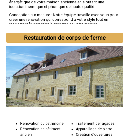
énergétique de votre maison ancienne en ajoutant une
isolation thermique et phonique de haute qualité.
Conception sur mesure : Notre équipe travaille avec vous pour
créer une rénovation qui correspond à votre style tout en
respectant le caractère historique de votre maison.
Pourquoi choisir Socorebat 59 pour la réhabilitation de votre
Restauration de corps de ferme
maison ancienne :
Expertise locale : Nous connaissons bien le patrimoine
architectural de la région du Nord et nous nous engageons à le
préserver.
Respect de l'histoire : Socorebat 59 est dédiée à la
préservation de l'histoire et de l'âme de chaque maison
ancienne que nous rénovons.
Qualité supérieure : Nos rénovations sont réalisées avec une
attention méticuleuse aux détails et aux matériaux de haute
qualité.
Rénovation du patrimoine
Traitement de façades
Rénovation de bâtiment
Appareillage de pierre
ancien
Création d'ouvertures