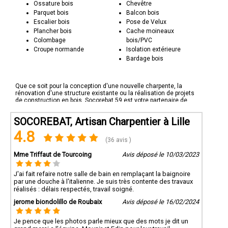
Ossature bois
Chevêtre
Parquet bois
Balcon bois
Escalier bois
Pose de Velux
Plancher bois
Cache moineaux
Colombage
bois/PVC
Croupe normande
Isolation extérieure
Bardage bois
Que ce soit pour la conception d'une nouvelle charpente, la
rénovation d'une structure existante ou la réalisation de projets
de construction en bois, Socorebat 59 est votre partenaire de
confiance. Contactez-nous pour discuter de vos besoins en
charpenterie et découvrez comment nous pouvons transformer
SOCOREBAT, Artisan Charpentier à Lille
votre vision en réalité. Socorebat 59 - L'art de la charpenterie à
son meilleur.
4.8
(36 avis )
Mme Triffaut de Tourcoing
Avis déposé le 10/03/2023
J'ai fait refaire notre salle de bain en remplaçant la baignoire
par une douche à l'italienne. Je suis très contente des travaux
réalisés : délais respectés, travail soigné.
jerome biondolillo de Roubaix
Avis déposé le 16/02/2024
Je pence que les photos parle mieux que des mots je dit un