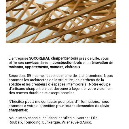
L'entreprise
SOCOREBAT, charpentier bois
près de Lille, vous
offre ses
services
dans la
construction bois
et la
rénovation
de
maisons
,
appartements
,
manoirs
,
châteaux
.
Socorebat 59 incarne l'essence même de la charpenterie. Nous
sommes les architectes de la structure, les gardiens de la
solidité et les créateurs d'espaces intemporels. Notre équipe
d'artisans charpentiers est dévouée à façonner votre vision en
des œuvres durables et exceptionnelles.
N'hésitez pas à me contacter pour plus d'informations, nous
sommes à votre disposition pour toutes
demandes de devis
charpentier.
Nous intervenons aussi dans les villes suivantes :
Lille
,
Roubaix
,
Tourcoing
,
Dunkerque
,
Villeneuve-d'Ascq
,
Valenciennes
,
Douai
,
Wattrelos
,
Marcq-en-Barœul
,
Maubeuge