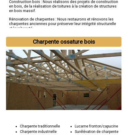
Construction bois : Nous réalisons des projets de construction
en bois, de la réalisation de toitures à la création de structures
en bois massif.
Rénovation de charpentes : Nous restaurons et rénovons les
charpentes anciennes pour préserver leur intégrité structurelle
et leur beauté.
Pourquoi choisir Socorebat 59 pour vos besoins en
Charpente ossature bois
charpenterie :
Métier authentique : Nous sommes fiers d'être des artisans
charpentiers passionnés par notre travail, engagés dans la
création de structures exceptionnelles.
Savoir-faire : Notre équipe possède une expertise approfondie
dans la charpenterie, alliant tradition et innovation.
Engagement envers la qualité : Socorebat 59 s'engage à fournir
des charpentes et des structures en bois de la plus haute
qualité, conçues pour durer des générations.
Charpente traditionnelle
Lucarne fronton/capucine
Charpente industrielle
Surélévation de charpente