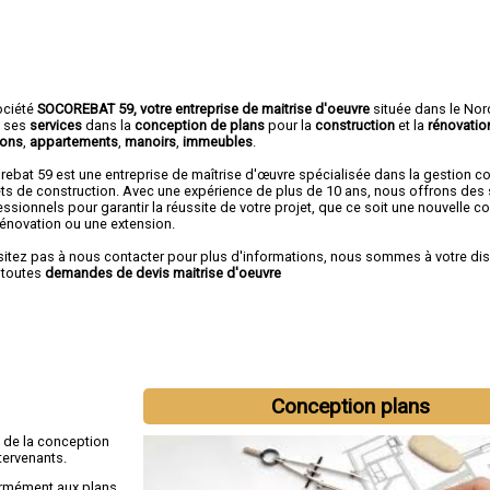
ociété
SOCOREBAT 59, votre entreprise de maitrise d'oeuvre
située dans le Nor
e ses
services
dans la
conception de plans
pour la
construction
et la
rénovatio
ons
,
appartements
,
manoirs
,
immeubles
.
rebat 59 est une entreprise de maîtrise d'œuvre spécialisée dans la gestion 
ets de construction. Avec une expérience de plus de 10 ans, nous offrons des 
ssionnels pour garantir la réussite de votre projet, que ce soit une nouvelle co
rénovation ou une extension.
sitez pas à nous contacter pour plus d'informations, nous sommes à votre di
 toutes
demandes de devis maitrise d'oeuvre
Conception plans
 de la conception
ntervenants.
ormément aux plans,