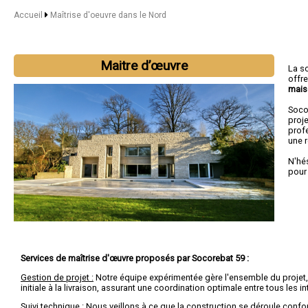
Accueil
Maîtrise d'oeuvre dans le Nord
Maitre d’œuvre
La s
offr
mais
Soco
proj
profe
une 
N'hé
pour
Services de maîtrise d'œuvre proposés par Socorebat 59 :
Gestion de projet :
Notre équipe expérimentée gère l'ensemble du projet,
initiale à la livraison, assurant une coordination optimale entre tous les i
Suivi technique :
Nous veillons à ce que la construction se déroule conf