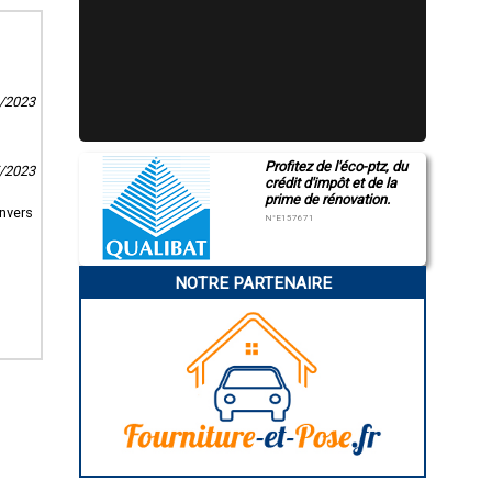
 Socorebat
Nous sommes
4/2023
Profitez de l'éco-ptz, du
5/2023
crédit d'impôt et de la
prime de rénovation.
nvers
N°E157671
NOTRE PARTENAIRE