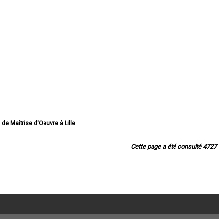
e de Maîtrise d'Oeuvre à Lille
de Maîtrise d'Oeuvre à Roubaix
e Maîtrise d'Oeuvre à Dunkerque
Cette page a été consulté 4727 f
e Maîtrise d'Oeuvre à Tourcoing
îtrise d'Oeuvre à Villeneuve-d'Ascq
 Maîtrise d'Oeuvre à Valenciennes
 de Maîtrise d'Oeuvre à Douai
e Maîtrise d'Oeuvre à Wattrelos
aîtrise d'Oeuvre à Marcq-en-Barœul
de Maîtrise d'Oeuvre à Maubeuge
de Maîtrise d'Oeuvre à Cambrai