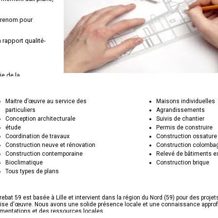
 renom pour
 rapport qualité-
e de la
ansparente avec ses
Maitre d’œuvre au service des
Maisons individuelles
particuliers
Agrandissements
aute qualité,
Conception architecturale
Suivis de chantier
étude
Permis de construire
Coordination de travaux
Construction ossature
Construction neuve et rénovation
Construction colomba
Construction contemporaine
Relevé de bâtiments e
Bioclimatique
Construction brique
Tous types de plans
ebat 59 est basée à Lille et intervient dans la région du Nord (59) pour des projet
rise d'œuvre. Nous avons une solide présence locale et une connaissance appro
ementations et des ressources locales.