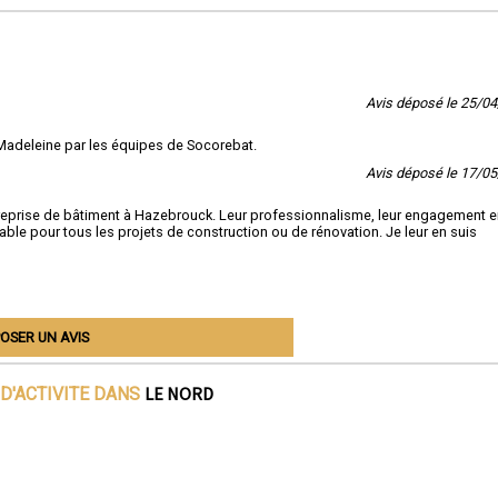
ctez Socorebat 59 dès aujourd'hui :
discuter de votre projet de construction ou de rénovation et découvrir comment
eut vous aider à le concrétiser avec succès, contactez-nous dès aujourd'hui. 
 partenaire de confiance en maîtrise d'œuvre.
Avis déposé le 25/0
a Madeleine par les équipes de Socorebat.
Avis déposé le 17/0
eprise de bâtiment à Hazebrouck. Leur professionnalisme, leur engagement e
rnable pour tous les projets de construction ou de rénovation. Je leur en suis
OSER UN AVIS
LE NORD
D'ACTIVITE DANS