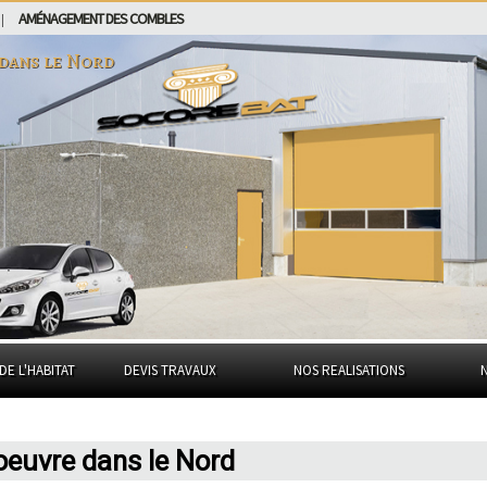
AMÉNAGEMENT DES COMBLES
|
 dans
le Nord
DE L'HABITAT
DEVIS TRAVAUX
NOS REALISATIONS
'oeuvre dans le Nord