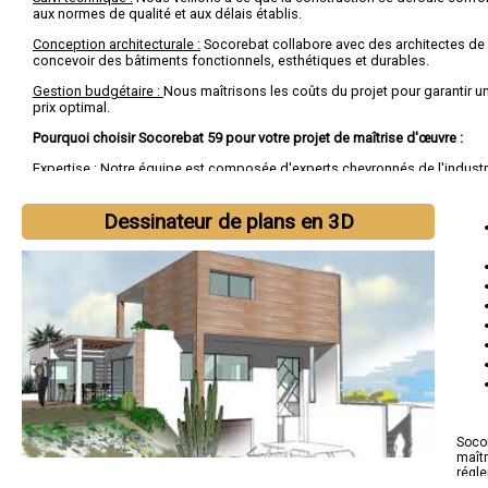
aux normes de qualité et aux délais établis.
Conception architecturale :
Socorebat collabore avec des architectes de
concevoir des bâtiments fonctionnels, esthétiques et durables.
Gestion budgétaire :
Nous maîtrisons les coûts du projet pour garantir un
prix optimal.
Pourquoi choisir Socorebat 59 pour votre projet de maîtrise d'œuvre :
Expertise :
Notre équipe est composée d'experts chevronnés de l'industri
construction.
Transparence :
Socorebat 59 maintient une communication ouverte et tr
Dessinateur de plans en 3D
clients tout au long du projet.
Réalisation de qualité :
Nous nous engageons à fournir des résultats de h
conformes aux attentes de nos clients.
Socor
maît
régl