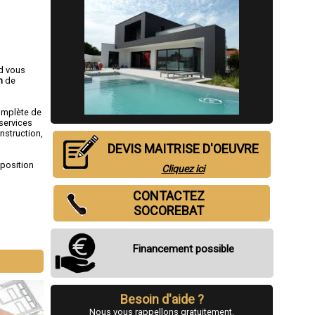
d vous
n
de
complète de
services
nstruction,
DEVIS MAITRISE D'OEUVRE
sposition
Cliquez ici
CONTACTEZ
SOCOREBAT
Financement possible
Besoin d'aide ?
Nous vous rappellons gratuitement.