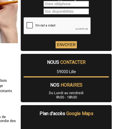
NOUS
CONTACTER
59000 Lille
 bois
NOS
HORAIRES
ge
xistants
Du Lundi au vendredi
9h00 - 18h00
Plan d'accès
Google Maps
s de
fondie des