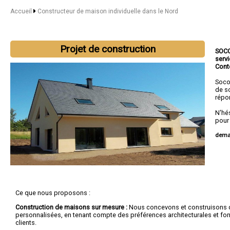
Accueil
Constructeur de maison individuelle dans le Nord
Projet de construction
SOC
serv
Cont
Soco
de so
répo
N'hé
pour
deman
Ce que nous proposons :
Construction de maisons sur mesure :
Nous concevons et construisons
personnalisées, en tenant compte des préférences architecturales et fo
clients.