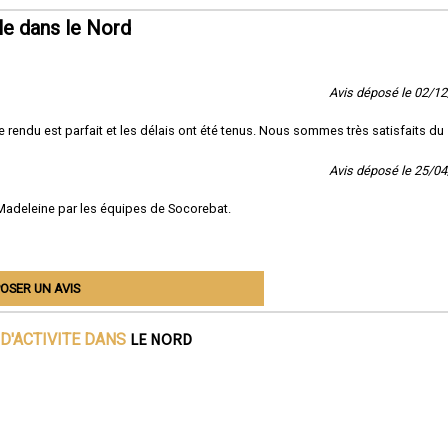
le dans le Nord
rebat est basée
dans Ici_ville
et réalise des projets de construction de maisons 
n du Nord. Nous sommes fiers de créer des espaces de vie exceptionnels pour no
en savoir plus sur notre entreprise ou pour discuter de votre projet de constructi
n, n'hésitez pas à nous contacter.
Avis déposé le 02/1
endu est parfait et les délais ont été tenus. Nous sommes très satisfaits du
Avis déposé le 25/0
a Madeleine par les équipes de Socorebat.
OSER UN AVIS
LE NORD
D'ACTIVITE DANS