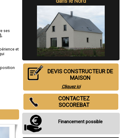
dans le Nord
re ses
)
,
périence et
qui
sposition
DEVIS CONSTRUCTEUR DE
MAISON
Cliquez ici
CONTACTEZ
SOCOREBAT
Financement possible