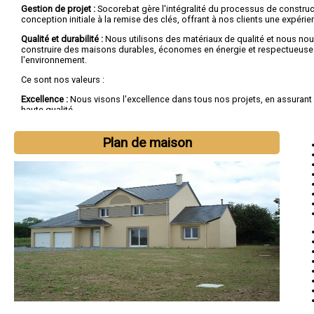
Gestion de projet :
Socorebat gère l'intégralité du processus de construct
conception initiale à la remise des clés, offrant à nos clients une expéri
Qualité et durabilité :
Nous utilisons des matériaux de qualité et nous n
construire des maisons durables, économes en énergie et respectueuse
l'environnement.
Ce sont nos valeurs :
Excellence :
Nous visons l'excellence dans tous nos projets, en assurant 
haute qualité.
Transparence :
Nous entretenons une communication ouverte et transpa
clients tout au long du processus.
Plan de maison
Satisfaction client :
La satisfaction de nos clients est notre priorité, et no
dévouement pour réaliser leurs rêves de maison.