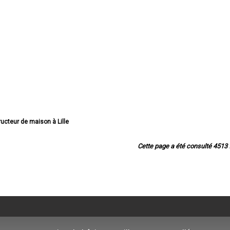
ructeur de maison à Lille
cteur de maison à Roubaix
teur de maison à Dunkerque
Cette page a été consulté 4513 f
teur de maison à Tourcoing
 de maison à Villeneuve-d'Ascq
eur de maison à Valenciennes
ucteur de maison à Douai
teur de maison à Wattrelos
r de maison à Marcq-en-Barœul
cteur de maison à Maubeuge
cteur de maison à Cambrai
teur de maison à Lambersart