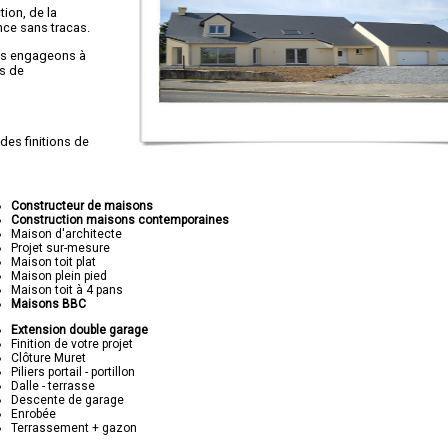
ion, de la
ence sans tracas.
ous engageons à
s de
des finitions de
rente avec nos
Constructeur de maisons
Construction maisons contemporaines
us travaillons avec
Maison d'architecte
Projet sur-mesure
Maison toit plat
Maison plein pied
Maison toit à 4 pans
Maisons BBC
Extension double garage
Finition de votre projet
Clôture Muret
Piliers portail - portillon
Dalle - terrasse
Descente de garage
Enrobée
Terrassement + gazon