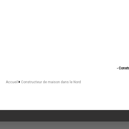
- Const
- Constru
- Construc
Accueil
Constructeur de maison dans le Nord
- Construc
- Constructeur
- Construct
- Constr
- Construc
- Constructeu
- Constru
- Constru
- Construc