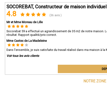
SOCOREBAT, Constructeur de maison individuel
Soco
régio
4.8
(36 avis )
Pour 
maiso
Mr et Mme Moreau de Lille
Socorebat 59 a effectué un agrandissement de 35 m2 de notre maison. Le r
résultat. Rapport qualité/prix correct.
Mme Castex de La Madeleine
Dans l'ensemble, je suis satisfaite du travail réalisé dans ma maison à l
Voir tous les avis clients
DEP
NOTRE ZONE 