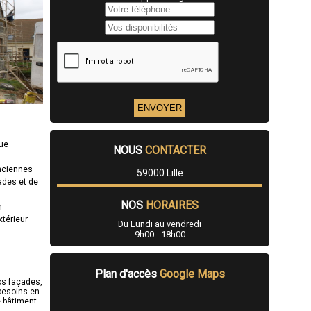
que
NOUS
CONTACTER
anciennes
59000 Lille
ades et de
NOS
HORAIRES
n
xtérieur
Du Lundi au vendredi
9h00 - 18h00
Plan d'accès
Google Maps
vos façades,
 besoins en
 bâtiment.