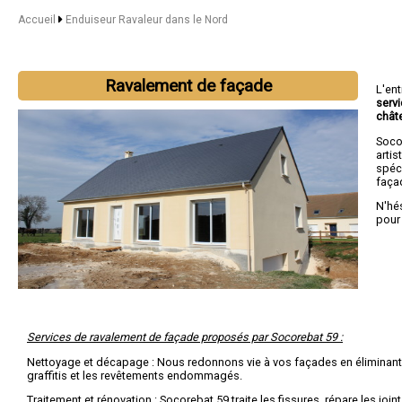
Accueil
Enduiseur Ravaleur dans le Nord
Ravalement de façade
L'en
serv
chât
Soco
artis
spéc
façad
N'hé
pour
Services de ravalement de façade proposés par Socorebat 59 :
Nettoyage et décapage : Nous redonnons vie à vos façades en éliminant l
graffitis et les revêtements endommagés.
Traitement et rénovation : Socorebat 59 traite les fissures, répare les join