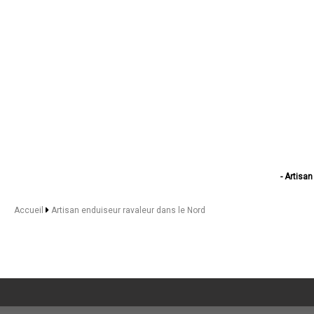
- Artisan
- Artisan 
- Artisan e
Accueil
Artisan enduiseur ravaleur dans le Nord
- Artisan e
- Artisan endui
- Artisan end
- Artisan
- Artisan e
- Artisan endu
- Artisan e
- Artisan 