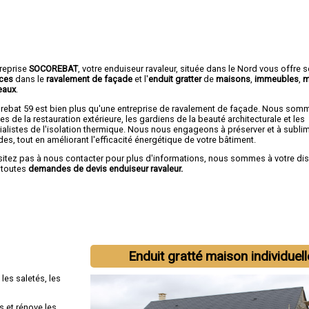
treprise
SOCOREBAT
, votre enduiseur ravaleur, située dans le Nord vous offre 
ices
dans le
ravalement de façade
et l'
enduit gratter
de
maisons
,
immeubles
,
m
eaux
.
rebat 59 est bien plus qu'une entreprise de ravalement de façade. Nous som
tes de la restauration extérieure, les gardiens de la beauté architecturale et les
ialistes de l'isolation thermique. Nous nous engageons à préserver et à subli
es, tout en améliorant l'efficacité énergétique de votre bâtiment.
sitez pas à nous contacter pour plus d'informations, nous sommes à votre di
 toutes
demandes de devis enduiseur ravaleur.
Enduit gratté maison individuell
es saletés, les
ts et rénove les