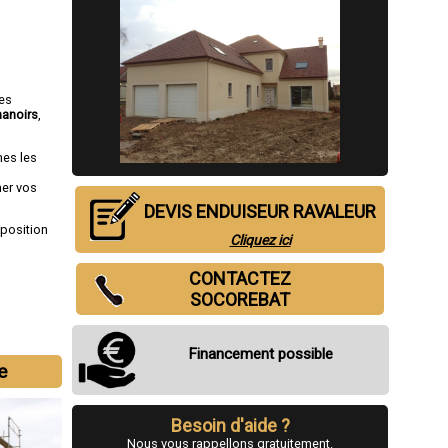
ses
anoirs
,
mes les
mer vos
DEVIS ENDUISEUR RAVALEUR
sposition
Cliquez ici
CONTACTEZ
SOCOREBAT
Financement possible
e
Besoin d'aide ?
Nous vous rappellons gratuitement.