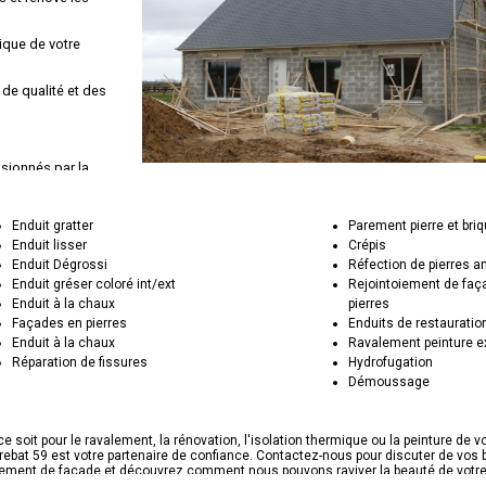
tique de votre
 de qualité et des
ssionnés par la
nt les plus
Enduit gratter
Parement pierre et bri
Enduit lisser
Crépis
çades avec soin et
Enduit Dégrossi
Réfection de pierres 
Enduit gréser coloré int/ext
Rejointoiement de faç
Enduit à la chaux
pierres
Façades en pierres
Enduits de restauratio
Enduit à la chaux
Ravalement peinture e
Réparation de fissures
Hydrofugation
Démoussage
e soit pour le ravalement, la rénovation, l'isolation thermique ou la peinture de 
ebat 59 est votre partenaire de confiance. Contactez-nous pour discuter de vos
lement de façade et découvrez comment nous pouvons raviver la beauté de votre