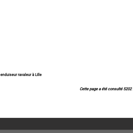
 enduiseur ravaleur à Lille
enduiseur ravaleur à Roubaix
nduiseur ravaleur à Dunkerque
Cette page a été consulté 5202 f
nduiseur ravaleur à Tourcoing
seur ravaleur à Villeneuve-d'Ascq
uiseur ravaleur à Valenciennes
 enduiseur ravaleur à Douai
nduiseur ravaleur à Wattrelos
iseur ravaleur à Marcq-en-Barœul
nduiseur ravaleur à Maubeuge
enduiseur ravaleur à Cambrai