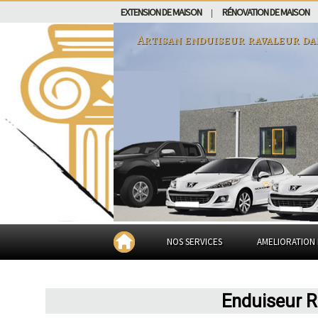
EXTENSION DE MAISON
RÉNOVATION DE MAISON
|
Artisan enduiseur ravaleur d
NOS SERVICES
AMELIORATION 
Enduiseur R