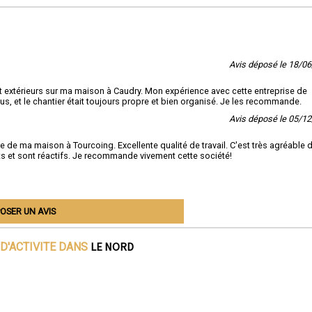
ebat 59 - Le ravalement d'exception à votre service.
Avis déposé le 18/0
s et extérieurs sur ma maison à Caudry. Mon expérience avec cette entreprise de
nus, et le chantier était toujours propre et bien organisé. Je les recommande.
Avis déposé le 05/1
ture de ma maison à Tourcoing. Excellente qualité de travail. C'est très agréable 
gets et sont réactifs. Je recommande vivement cette société!
OSER UN AVIS
LE NORD
D'ACTIVITE DANS