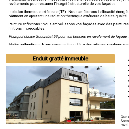
revêtements pour restaurer l'intégrité structurelle de vos façades.
Isolation thermique extérieure (ITE) : Nous améliorons l'efficacité énergé
bâtiment en ajoutant une isolation thermique extérieure de haute qualité.
Peinture et finitions : Nous embellissons vos façades avec des peintures
finitions impeccables.
Pourquoi choisir Socorebat 59 pour vos besoins en ravalement de façade :
Métier authentique : Nous sommes fiers d'être des artisans ravaleurs pa
préservation de l'histoire architecturale de votre bâtiment.
Savoir-faire technique : Notre équipe maîtrise les techniques de ravaleme
Enduit gratté immeuble
avancées pour garantir des résultats exceptionnels.
Engagement envers la qualité : Socorebat 59 s'engage à restaurer vos fa
à améliorer l'efficacité énergétique de votre espace.
Que c
Socor
rava