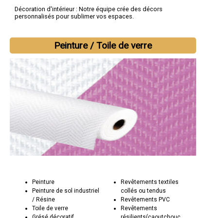
Décoration d'intérieur : Notre équipe crée des décors
personnalisés pour sublimer vos espaces.
Pourquoi choisir Socorebat 59 pour vos projets de peinture :
Créativité : Nous sommes fiers de notre créativité et de notre
Peinture / Toile de verre
capacité à transformer des espaces en œuvres d'art vivantes.
Expertise technique : Notre équipe de peintres qualifiés
possède une connaissance approfondie des techniques de
peinture et des matériaux.
Engagement envers la qualité : Socorebat 59 s'engage à fournir
des finitions de peinture impeccables et durables.
Peinture
Revêtements textiles
Peinture de sol industriel
collés ou tendus
/ Résine
Revêtements PVC
Toile de verre
Revêtements
Grésé décoratif
résilients(caoutchouc,