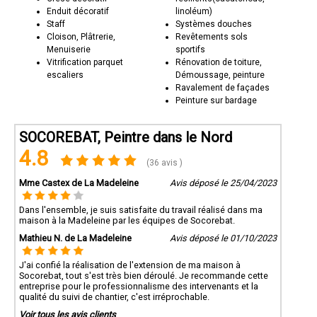
Enduit décoratif
linoléum)
Staff
Systèmes douches
Cloison, Plâtrerie,
Revêtements sols
Menuiserie
sportifs
Vitrification parquet
Rénovation de toiture,
escaliers
Démoussage, peinture
Ravalement de façades
Peinture sur bardage
SOCOREBAT, Peintre dans le Nord
Que ce soit pour des projets de peinture intérieure, extérieure,
des revêtements muraux ou de la décoration d'intérieur,
4.8
Socorebat 59 est votre partenaire de confiance. Contactez-nous
(36 avis )
pour discuter de vos besoins en peinture et découvrez comment
nous pouvons transformer vos espaces en véritables œuvres
Mme Castex de La Madeleine
Avis déposé le 25/04/2023
d'art.
Dans l'ensemble, je suis satisfaite du travail réalisé dans ma
maison à la Madeleine par les équipes de Socorebat.
Mathieu N. de La Madeleine
Avis déposé le 01/10/2023
J'ai confié la réalisation de l'extension de ma maison à
Socorebat, tout s'est très bien déroulé. Je recommande cette
entreprise pour le professionnalisme des intervenants et la
qualité du suivi de chantier, c'est irréprochable.
Voir tous les avis clients