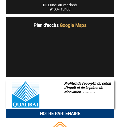
- Artisan Peintre à Jeumont
Du Lundi au vendredi
- Artisan Peintre à Bondues
9h00 - 18h00
- Artisan Peintre à Marquette-lez-Lille
- Artisan Peintre à Annœullin
- Artisan Peintre à Wambrechies
Plan d'accès
Google Maps
- Artisan Peintre à Condé-sur-l'Escaut
- Artisan Peintre à Neuville-en-Ferrain
- Artisan Peintre à Leers
- Artisan Peintre à Escaudain
- Artisan Peintre à Aulnoye-Aymeries
- Artisan Peintre à Onnaing
- Artisan Peintre à Merville
- Artisan Peintre à Orchies
- Artisan Peintre à Linselles
- Artisan Peintre à Cappelle-la-Grande
- Artisan Peintre à Pérenchies
Profitez de l'éco-ptz, du crédit
- Artisan Peintre à La Chapelle-d'Armentières
d'impôt et de la prime de
- Artisan Peintre à Waziers
rénovation.
N°E157671
- Artisan Peintre à Fresnes-sur-Escaut
- Artisan Peintre à Nieppe
- Artisan Peintre à Wavrin
- Artisan Peintre à Auby
NOTRE PARTENAIRE
- Artisan Peintre à Houplines
- Artisan Peintre à Aulnoy-lez-Valenciennes
- Artisan Peintre à Téteghem