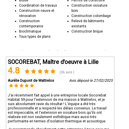
étude
Permis de construire
Coordination de travaux
Construction ossature
Construction neuve et
bois
rénovation
Construction colombage
Construction
Relevé de bâtiments
contemporaine
existants
Bioclimatique
Construction brique
Tous types de plans
Besoin de nos services de maître d'œuvre pour votre projet dans
la région Nord ? Contactez Socorebat 59 dès aujourd'hui pour
discuter de votre projet et obtenir un devis personnalisé.
SOCOREBAT, Maître d'oeuvre à Lille
4.8
(36 avis )
Aurélie Dupont de Wattrelos
Avis déposé le 27/02/2025
J'ai récemment fait appel à une entreprise locale Socorebat
Habitat 59 pour l'extension de ma maison à Wattrelos, et je
suis absolument ravie du résultat ! L'équipe a été très
professionnelle et a respecté les délais convenus. Le travail
est impeccable, et l'extension en ossature bois qu'ils ont
réalisée est non seulement esthétique mais aussi très
performante en termes d'isolation thermique et acoustique.