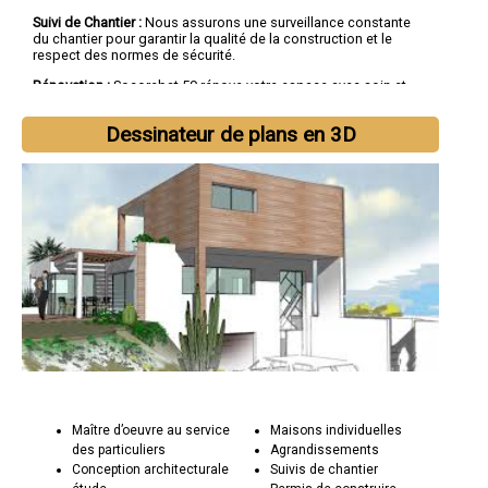
Suivi de Chantier :
Nous assurons une surveillance constante
du chantier pour garantir la qualité de la construction et le
respect des normes de sécurité.
Rénovation :
Socorebat 59 rénove votre espace avec soin et
expertise, que ce soit pour des rénovations légères ou des
transformations majeures.
Dessinateur de plans en 3D
Pourquoi Choisir Socorebat 59 :
Expérience Locale :
Socorebat 59 est implanté dans la région
Nord depuis de nombreuses années. Nous connaissons les
spécificités locales et les réglementations en vigueur.
Transparence et Communication :
Notre approche transparente
et une communication fluide avec nos clients sont essentielles
pour la réussite de chaque projet.
Satisfaction Client :
Nos nombreux clients satisfaits
témoignent de notre engagement envers la qualité et du
respect de nos engagements.
Maître d’oeuvre au service
Maisons individuelles
des particuliers
Agrandissements
Conception architecturale
Suivis de chantier