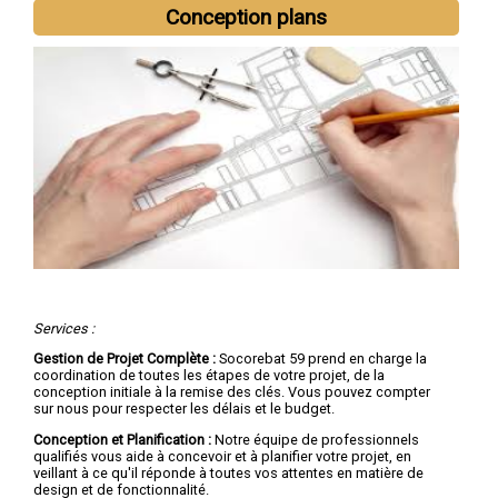
Roubaix
,
Tourcoing
,
Dunkerque
,
Villeneuve-d'Ascq
,
Conception plans
Valenciennes
,
Douai
,
Wattrelos
,
Marcq-en-Barœul
,
Maubeuge
Services :
Gestion de Projet Complète :
Socorebat 59 prend en charge la
coordination de toutes les étapes de votre projet, de la
conception initiale à la remise des clés. Vous pouvez compter
sur nous pour respecter les délais et le budget.
Conception et Planification :
Notre équipe de professionnels
qualifiés vous aide à concevoir et à planifier votre projet, en
veillant à ce qu'il réponde à toutes vos attentes en matière de
design et de fonctionnalité.