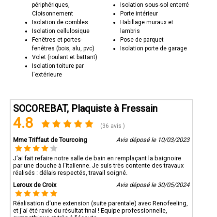
périphériques,
Isolation sous-sol enterré
Cloisonnement
Porte intérieur
Isolation de combles
Habillage muraux et
Isolation cellulosique
lambris
Fenêtres et portes-
Pose de parquet
fenêtres (bois, alu, pvc)
Isolation porte de garage
Volet (roulant et battant)
Isolation toiture par
l'extérieure
Que ce soit pour des projets de plâtrerie, d'isolation, de cloisons
SOCOREBAT, Plaquiste à Fressain
ou de rénovation intérieure, Socorebat 59 est votre partenaire de
confiance. Contactez-nous pour discuter de vos besoins en
4.8
plâtrerie et découvrez comment nous pouvons transformer vos
(36 avis )
espaces en véritables œuvres d'art fonctionnelles. Socorebat 59 -
L'excellence dans chaque détail.
Mme Triffaut de Tourcoing
Avis déposé le 10/03/2023
J'ai fait refaire notre salle de bain en remplaçant la baignoire
par une douche à l'italienne. Je suis très contente des travaux
réalisés : délais respectés, travail soigné.
Leroux de Croix
Avis déposé le 30/05/2024
Réalisation d'une extension (suite parentale) avec Renofeeling,
et j'ai été ravie du résultat final ! Equipe professionnelle,