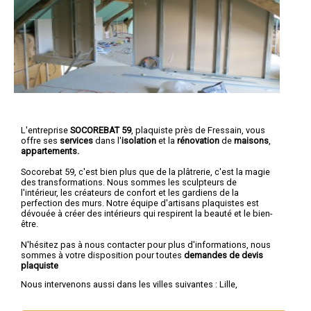
L'entreprise
SOCOREBAT 59
, plaquiste près de Fressain, vous
offre ses
services
dans l'
isolation
et la
rénovation
de
maisons
,
appartements.
Socorebat 59, c'est bien plus que de la plâtrerie, c'est la magie
des transformations. Nous sommes les sculpteurs de
l'intérieur, les créateurs de confort et les gardiens de la
perfection des murs. Notre équipe d'artisans plaquistes est
dévouée à créer des intérieurs qui respirent la beauté et le bien-
être.
N'hésitez pas à nous contacter pour plus d'informations, nous
sommes à votre disposition pour toutes
demandes de devis
plaquiste
Nous intervenons aussi dans les villes suivantes :
Lille
,
Roubaix
,
Tourcoing
,
Dunkerque
,
Villeneuve-d'Ascq
,
Valenciennes
,
Douai
,
Wattrelos
,
Marcq-en-Barœul
,
Maubeuge