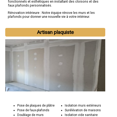
fonctionnels et esthétiques en installant des cloisons et des
faux plafonds personnalisés.
Rénovation intérieure : Notre équipe rénove les murs et les
plafonds pour donner une nouvelle vie à votre intérieur.
Pourquoi choisir Socorebat 59 pour vos projets de plâtrerie :
Créativité : Nous sommes fiers de notre créativité et de notre
Artisan plaquiste
capacité à transformer des espaces en œuvres d'art vivantes.
Expertise technique : Notre équipe de plaquistes qualifiés
possède une connaissance approfondie des techniques de
plâtrerie et d'isolation.
Engagement envers la qualité : Socorebat 59 s'engage à fournir
des finitions parfaites et à garantir un confort optimal dans vos
espaces.
Pose de plaques de plâtre
Isolation murs extérieurs
Pose de faux-plafonds
Surélévation de maisons
Doublage de murs
Isolation vide sanitaire