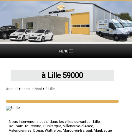
MENU
à Lille 59000
Accueil
dans le Nord
à Lille
Nous intervenons aussi dans les villes suivantes :
Lille
,
Roubaix
,
Tourcoing
,
Dunkerque
,
Villeneuve-d'Ascq
,
Valenciennes
,
Douai
,
Wattrelos
,
Marcq-en-Barœul
,
Maubeuge