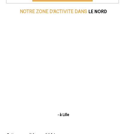
LE NORD
NOTRE ZONE D'ACTIVITE DANS
- à Lille
- à Roubaix
- à Dunkerque
- à Tourcoing