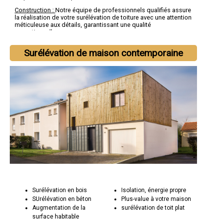
Construction :
Notre équipe de professionnels qualifiés assure
la réalisation de votre surélévation de toiture avec une attention
méticuleuse aux détails, garantissant une qualité
exceptionnelle.
Extension de Maison :
Si vous envisagez d'agrandir votre
Surélévation de maison contemporaine
espace de vie, la surélévation de toiture est une solution
rentable qui vous permet d'ajouter des pièces
supplémentaires.
Pourquoi Choisir Socorebat 59 :
Expertise Technique :
Nous maîtrisons les défis techniques de
la surélévation de toiture et sommes reconnus pour notre
expertise dans ce domaine.
Respect des Délais :
Nous travaillons de manière efficace pour
respecter les délais et minimiser les interruptions de votre vie
quotidienne.
Qualité et Durabilité :
Nous utilisons des matériaux de haute
qualité pour garantir la longévité de votre nouvelle extension.
Satisfaction Client :
Les témoignages de nos clients satisfaits
attestent de notre engagement envers la satisfaction client
Surélévation en bois
Isolation, énergie propre
SUrélévation en béton
Plus-value à votre maison
Augmentation de la
surélévation de toit plat
surface habitable