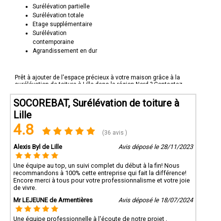
Surélévation partielle
Surélévation totale
Etage supplémentaire
Surélévation
contemporaine
Agrandissement en dur
Prêt à ajouter de l'espace précieux à votre maison grâce à la
surélévation de toiture à Lille dans la région Nord ? Contactez
Socorebat 59 dès aujourd'hui pour discuter de votre projet et
obtenir un devis personnalisé.
SOCOREBAT, Surélévation de toiture à
Lille
4.8
(36 avis )
Alexis Byl de Lille
Avis déposé le 28/11/2023
Une équipe au top, un suivi complet du début à la fin! Nous
recommandons à 100% cette entreprise qui fait la différence!
Encore merci à tous pour votre professionnalisme et votre joie
de vivre.
Mr LEJEUNE de Armentières
Avis déposé le 18/07/2024
Une équipe professionnelle à l'écoute de notre projet ,