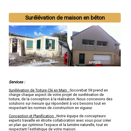
Nous intervenons aussi dans les villes suivantes :
Lille
,
Roubaix
,
Tourcoing
,
Dunkerque
,
Villeneuve-d'Ascq
,
Surélévation de maison en béton
Valenciennes
,
Douai
,
Wattrelos
,
Marcq-en-Barœul
,
Maubeuge
Services :
Surélévation de Toiture Clé en Main :
Socorebat 59 prend en
charge chaque aspect de votre projet de surélévation de
toiture, de la conception à la réalisation. Nous concevons des
solutions sur mesure qui répondent à vos besoins tout en
respectant les normes de construction en vigueur.
Conception et Planification :
Notre équipe de concepteurs
experts travaille en étroite collaboration avec vous pour créer
un plan qui optimise l'espace et la lumière naturelle, tout en
respectant l'esthétique de votre maison.