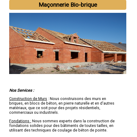
Maçonnerie Bio-brique
Nous intervenons aussi dans les villes suivantes :
Lille
,
Roubaix
,
Tourcoing
,
Dunkerque
,
Villeneuve-d'Ascq
,
Valenciennes
,
Douai
,
Wattrelos
,
Marcq-en-Barœul
,
Maubeuge
Nos Services :
Construction de Murs
: Nous construisons des murs en
briques, en blocs de béton, en pierre naturelle et en d'autres
matériaux, que ce soit pour des projets résidentiels,
commerciaux ou industriels.
Fondations :
Nous sommes experts dans la construction de
fondations solides pour des bâtiments de toutes tailles, en
utilisant des techniques de coulage de béton de pointe.