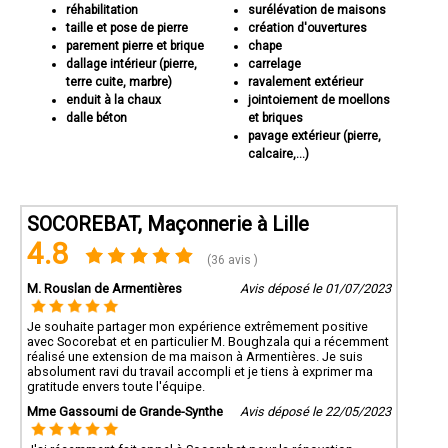
réhabilitation
surélévation de maisons
taille et pose de pierre
création d'ouvertures
parement pierre et brique
chape
dallage intérieur (pierre,
carrelage
terre cuite, marbre)
ravalement extérieur
enduit à la chaux
jointoiement de moellons
dalle béton
et briques
pavage extérieur (pierre,
calcaire,...)
Si vous cherchez des
professionnels de la maçonnerie près de
SOCOREBAT, Maçonnerie à Lille
Lille
pour réaliser vos projets de construction, de rénovation ou
d'aménagement paysager, Socorebat est là pour vous.
4.8
Contactez-nous dès aujourd'hui pour discuter de vos besoins en
(36 avis )
maçonnerie et découvrez comment nous pouvons vous aider à
concrétiser vos idées avec des travaux de maçonnerie de
M. Rouslan de Armentières
Avis déposé le 01/07/2023
qualité supérieure.
Je souhaite partager mon expérience extrêmement positive
avec Socorebat et en particulier M. Boughzala qui a récemment
réalisé une extension de ma maison à Armentières. Je suis
absolument ravi du travail accompli et je tiens à exprimer ma
gratitude envers toute l'équipe.
Mme Gassoumi de Grande-Synthe
Avis déposé le 22/05/2023