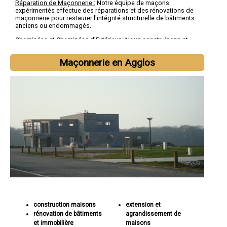
Réparation de Maçonnerie :
Notre équipe de maçons
expérimentés effectue des réparations et des rénovations de
maçonnerie pour restaurer l'intégrité structurelle de bâtiments
anciens ou endommagés.
Cheminées et Cheminées d'Extérieur :
Nous construisons et
réparons des cheminées intérieures et extérieures, en veillant à
ce qu'elles soient sécuritaires et esthétiquement attrayantes.
Maçonnerie en Agglos
Revêtements de Sol et Pavages :
Nous installons des
revêtements de sol en béton, en pierre ou en brique pour des
allées, des terrasses et des espaces extérieurs.
Aménagement Paysager en Maçonnerie :
Nous intégrons des
éléments de maçonnerie dans des projets d'aménagement
paysager, tels que des murets, des bordures de jardin et des
escaliers.
construction maisons
extension et
rénovation de bâtiments
agrandissement de
et immobilière
maisons