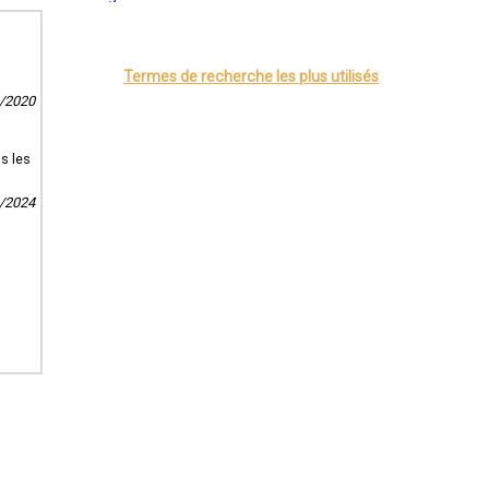
Saint-Quentin
Montluçon
er un devis
Manosque
elage dans
Gap
Termes de recherche les plus utilisés
Nice
Annonay
1/2020
Charleville-Mézières
Pamiers
Troyes
Narbonne
s les
Rodez
Marseille
1/2024
Caen
Aurillac
Angoulême
La Rochelle
Bourges
Brive-la-Gaillarde
Dijon
Saint-Brieuc
Guéret
Périgueux
Besançon
Valence
Évreux
Chartres
Brest
Nîmes
Toulouse
Auch