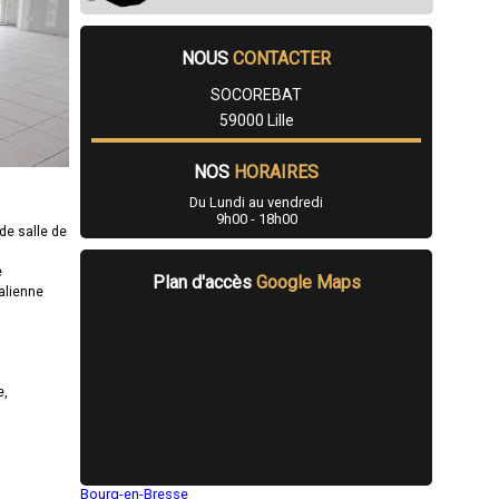
NOUS
CONTACTER
SOCOREBAT
59000 Lille
NOS
HORAIRES
Du Lundi au vendredi
9h00 - 18h00
de salle de
e
Plan d'accès
Google Maps
talienne
e,
Bourg-en-Bresse