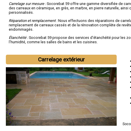
Carrelage sur mesure :
Socorebat 59 offre une gamme diversifiée de carr
des carreaux en céramique, en grès, en marbre, en pierre naturelle, ainsi
personnalisés.
Réparation et remplacement :
Nous effectuons des réparations de carrel
remplacement de carreaux cassés et de la rénovation complète de revê
endommagés.
Étanchéité :
Socorebat 59 propose des services d'étanchéité pour les zo
l'humidité, comme les salles de bains et les cuisines.
Pourquoi choisir Socorebat 59 pour vos besoins en carrelage :
Expertise professionnelle :
Notre équipe de carreleurs expérimentés est 
Carrelage extérieur
savoir-faire en matière de pose de carrelage.
Sélection diversifiée de carrelages :
Nous offrons une variété de carrelag
pour répondre à tous les goûts et à tous les styles.
Engagement envers la satisfaction du client :
Socorebat 59 s'engage à sat
les besoins de ses clients, en garantissant des résultats impeccables.
Socor