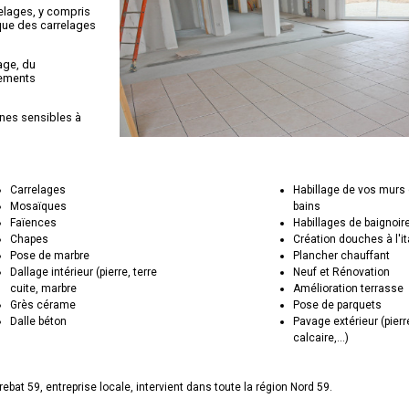
elages, y compris
 que des carrelages
age, du
tements
nes sensibles à
réputée pour son
Carrelages
Habillage de vos murs 
Mosaïques
bains
es de haute qualité
Faïences
Habillages de baignoir
Chapes
Création douches à l'i
Pose de marbre
Plancher chauffant
isfaire pleinement
Dallage intérieur (pierre, terre
Neuf et Rénovation
cuite, marbre
Amélioration terrasse
Grès cérame
Pose de parquets
Dalle béton
Pavage extérieur (pierr
calcaire,...)
ebat 59, entreprise locale, intervient dans toute la région Nord 59.