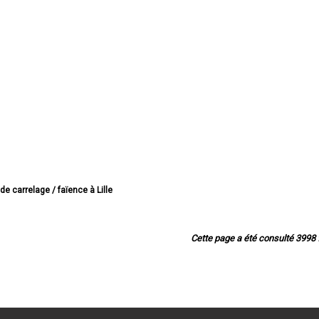
 de carrelage / faïence à Lille
e carrelage / faïence à Roubaix
 carrelage / faïence à Dunkerque
 carrelage / faïence à Tourcoing
Cette page a été consulté 3998 f
relage / faïence à Villeneuve-d'Ascq
carrelage / faïence à Valenciennes
de carrelage / faïence à Douai
 carrelage / faïence à Wattrelos
rrelage / faïence à Marcq-en-Barœul
e carrelage / faïence à Maubeuge
e carrelage / faïence à Cambrai