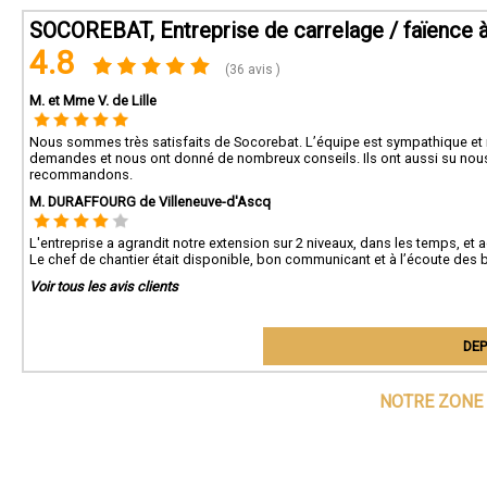
Conta
SOCOREBAT, Entreprise de carrelage / faïence à 
Pour 
grat
4.8
la ré
(36 avis )
M. et Mme V. de Lille
Nous sommes très satisfaits de Socorebat. L’équipe est sympathique et réac
demandes et nous ont donné de nombreux conseils. Ils ont aussi su nous
recommandons.
M. DURAFFOURG de Villeneuve-d'Ascq
L'entreprise a agrandit notre extension sur 2 niveaux, dans les temps, et ad
Le chef de chantier était disponible, bon communicant et à l’écoute des 
Voir tous les avis clients
DEP
NOTRE ZONE 