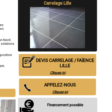
Carrelage Lille
ses
urs
on Nord.
 solutions
sposition
DEVIS CARRELAGE / FAÏENCE
LILLE
que
,
Cliquez ici
APPELEZ-NOUS
Cliquez-ici
Financement possible