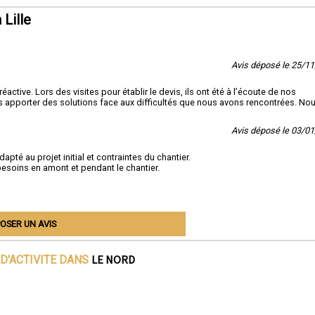
ctez Socorebat 59 dès aujourd'hui :
Lille
discuter de vos besoins en carrelage, obtenir des conseils d'experts ou demand
uit, contactez Socorebat 59. Nous sommes votre partenaire de confiance en carr
gion Nord.
Avis déposé le 25/1
tive. Lors des visites pour établir le devis, ils ont été à l’écoute de nos
 apporter des solutions face aux difficultés que nous avons rencontrées. Nou
Avis déposé le 03/0
apté au projet initial et contraintes du chantier.
besoins en amont et pendant le chantier.
OSER UN AVIS
LE NORD
D'ACTIVITE DANS