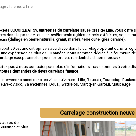
age / faïence à Lille
ociété
SOCOREBAT 59, entreprise de carrelage
située près de Lille, vous offre 
ices
dans la
pose
de tous les
revêtements rigides
de sols extérieurs, sols et m
ieurs
(dallage en pierre naturelle, granit, marbre, terre cuite, grès cérame)
.
rebat 59 est une entreprise spécialisée dans le carrelage opérant dans la régi
 une expérience de plus de 10 années, nous sommes dédiés à la fourniture de
arrelage exceptionnelles pour les projets résidentiels et commerciaux.
sitez pas à nous contacter pour plus d'informations, nous sommes à votre di
 toutes
demandes de devis carrelage faïence.
intervenons aussi dans les villes suivantes :
Lille
,
Roubaix
,
Tourcoing
,
Dunker
eneuve-d'Ascq
,
Valenciennes
,
Douai
,
Wattrelos
,
Marcq-en-Barœul
,
Maubeuge
Carrelage construction neuve
es poses de
 cuisines et plus