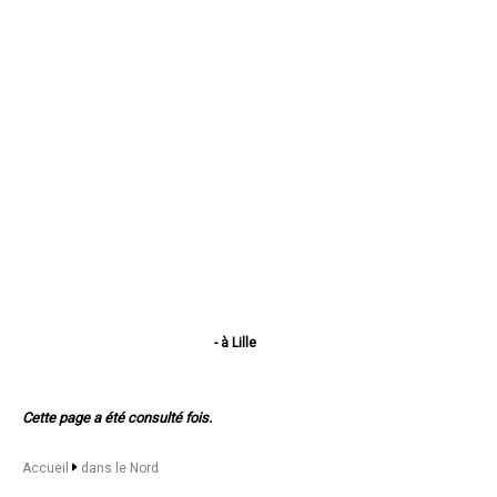
- à Lille
- à Roubaix
- à Dunkerque
- à Tourcoing
Cette page a été consulté fois.
- à Villeneuve-d'Ascq
- à Valenciennes
- à Douai
Accueil
dans le Nord
- à Wattrelos