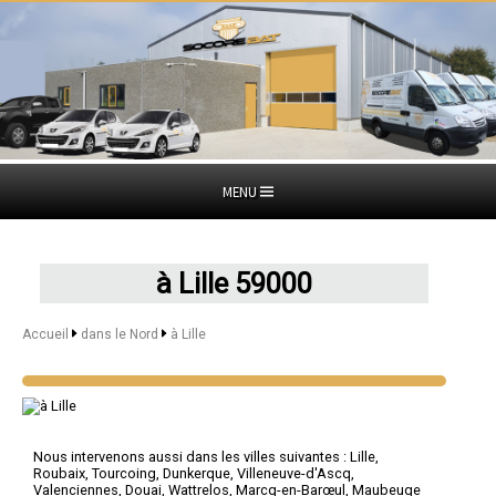
MENU
à Lille 59000
Accueil
dans le Nord
à Lille
Nous intervenons aussi dans les villes suivantes :
Lille
,
Roubaix
,
Tourcoing
,
Dunkerque
,
Villeneuve-d'Ascq
,
Valenciennes
,
Douai
,
Wattrelos
,
Marcq-en-Barœul
,
Maubeuge