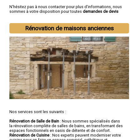
N'hésitez pas à nous contacter pour plus d'informations, nous
sommes à votre disposition pour toutes
demandes de devis
rénovation immobilière
.
Nous intervenons aussi dans les villes suivantes :
Lille
,
Rénovation de maisons anciennes
Roubaix
,
Tourcoing
,
Dunkerque
,
Villeneuve-d'Ascq
,
Valenciennes
,
Douai
,
Wattrelos
,
Marcq-en-Barœul
,
Maubeuge
Nos services sont les suivants :
Rénovation de Salle de Bain
: Nous sommes spécialisés dans
la rénovation complète de salles de bains, en transformant des
espaces fonctionnels en oasis de détente et de confort.
Rénovation de Cuisine
: Nos experts peuvent moderniser votre
cuisine pour en faire un espace convivial, esthétique et