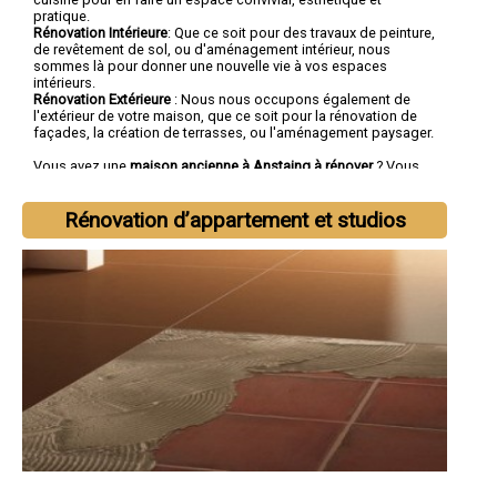
pratique.
Rénovation Intérieure
: Que ce soit pour des travaux de peinture,
de revêtement de sol, ou d'aménagement intérieur, nous
sommes là pour donner une nouvelle vie à vos espaces
intérieurs.
Rénovation Extérieure
: Nous nous occupons également de
l'extérieur de votre maison, que ce soit pour la rénovation de
façades, la création de terrasses, ou l'aménagement paysager.
Vous avez une
maison ancienne à Anstaing à rénover
? Vous
cherchez une
entreprise de rénovation à Anstaing
tout corps
d'état ?
Rénovation d’appartement et studios
Faites confiance à la société SOCOREBAT.