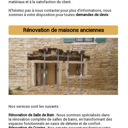
matériaux et à la satisfaction du client.
N'hésitez pas à nous contacter pour plus d'informations, nous
sommes à votre disposition pour toutes
demandes de devis
rénovation immobilière
.
Nous intervenons aussi dans les villes suivantes :
Lille
,
Rénovation de maisons anciennes
Roubaix
,
Tourcoing
,
Dunkerque
,
Villeneuve-d'Ascq
,
Valenciennes
,
Douai
,
Wattrelos
,
Marcq-en-Barœul
,
Maubeuge
Nos services sont les suivants :
Rénovation de Salle de Bain
: Nous sommes spécialisés dans
la rénovation complète de salles de bains, en transformant des
espaces fonctionnels en oasis de détente et de confort.
Rénovation de Cuisine
: Nos experts peuvent moderniser votre