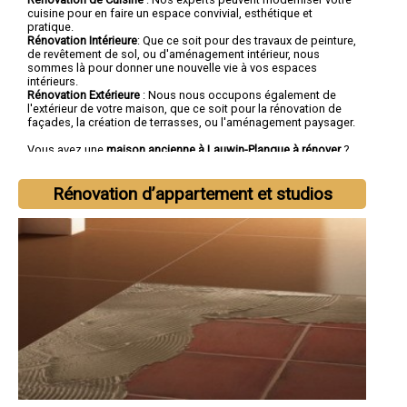
cuisine pour en faire un espace convivial, esthétique et
pratique.
Rénovation Intérieure
: Que ce soit pour des travaux de peinture,
de revêtement de sol, ou d'aménagement intérieur, nous
sommes là pour donner une nouvelle vie à vos espaces
intérieurs.
Rénovation Extérieure
: Nous nous occupons également de
l'extérieur de votre maison, que ce soit pour la rénovation de
façades, la création de terrasses, ou l'aménagement paysager.
Vous avez une
maison ancienne à Lauwin-Planque à rénover
?
Vous cherchez une
entreprise de rénovation à Lauwin-
Planque
tout corps d'état ?
Rénovation d’appartement et studios
Faites confiance à la société SOCOREBAT.