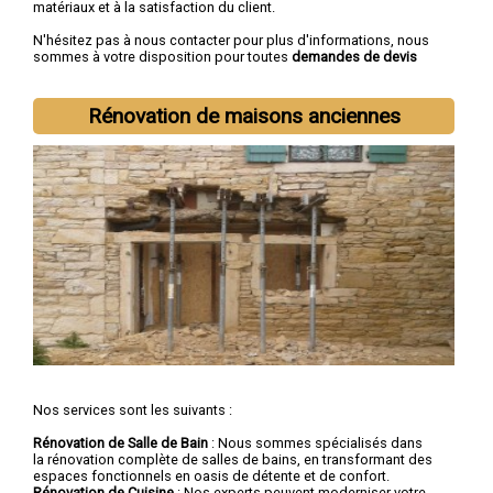
matériaux et à la satisfaction du client.
N'hésitez pas à nous contacter pour plus d'informations, nous
sommes à votre disposition pour toutes
demandes de devis
rénovation immobilière
.
Nous intervenons aussi dans les villes suivantes :
Lille
,
Rénovation de maisons anciennes
Roubaix
,
Tourcoing
,
Dunkerque
,
Villeneuve-d'Ascq
,
Valenciennes
,
Douai
,
Wattrelos
,
Marcq-en-Barœul
,
Maubeuge
Nos services sont les suivants :
Rénovation de Salle de Bain
: Nous sommes spécialisés dans
la rénovation complète de salles de bains, en transformant des
espaces fonctionnels en oasis de détente et de confort.
Rénovation de Cuisine
: Nos experts peuvent moderniser votre