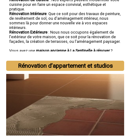
cuisine pour en faire un espace convivial, esthétique et
pratique.
Rénovation Intérieure
: Que ce soit pour des travaux de peinture,
de revêtement de sol, ou d'aménagement intérieur, nous
sommes là pour donner une nouvelle vie à vos espaces
intérieurs.
Rénovation Extérieure
: Nous nous occupons également de
l'extérieur de votre maison, que ce soit pour la rénovation de
façades, la création de terrasses, ou l'aménagement paysager.
Vous avez une
maison ancienne à La Sentinelle à rénover
?
Vous cherchez une
entreprise de rénovation à La
Sentinelle
tout corps d'état ?
Rénovation d’appartement et studios
Faites confiance à la société SOCOREBAT.