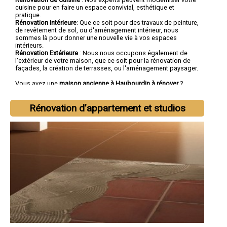
cuisine pour en faire un espace convivial, esthétique et
pratique.
Rénovation Intérieure
: Que ce soit pour des travaux de peinture,
de revêtement de sol, ou d'aménagement intérieur, nous
sommes là pour donner une nouvelle vie à vos espaces
intérieurs.
Rénovation Extérieure
: Nous nous occupons également de
l'extérieur de votre maison, que ce soit pour la rénovation de
façades, la création de terrasses, ou l'aménagement paysager.
Vous avez une
maison ancienne à Haubourdin à rénover
?
Vous cherchez une
entreprise de rénovation à Haubourdin
tout
corps d'état ?
Rénovation d’appartement et studios
Faites confiance à la société SOCOREBAT.