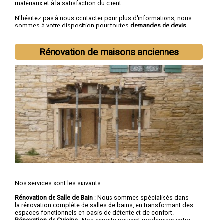
matériaux et à la satisfaction du client.
N'hésitez pas à nous contacter pour plus d'informations, nous
sommes à votre disposition pour toutes
demandes de devis
rénovation immobilière
.
Nous intervenons aussi dans les villes suivantes :
Lille
,
Rénovation de maisons anciennes
Roubaix
,
Tourcoing
,
Dunkerque
,
Villeneuve-d'Ascq
,
Valenciennes
,
Douai
,
Wattrelos
,
Marcq-en-Barœul
,
Maubeuge
Nos services sont les suivants :
Rénovation de Salle de Bain
: Nous sommes spécialisés dans
la rénovation complète de salles de bains, en transformant des
espaces fonctionnels en oasis de détente et de confort.
Rénovation de Cuisine
: Nos experts peuvent moderniser votre