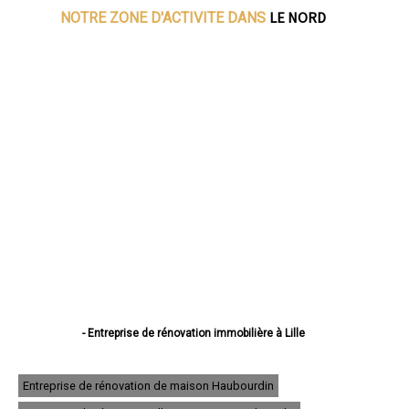
LE NORD
NOTRE ZONE D'ACTIVITE DANS
- Entreprise de rénovation immobilière à Lille
- Entreprise de rénovation immobilière à Roubaix
- Entreprise de rénovation immobilière à Dunkerque
- Entreprise de rénovation immobilière à Tourcoing
Entreprise de rénovation de maison Haubourdin
- Entreprise de rénovation immobilière à Villeneuve-d'Ascq