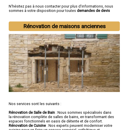
N'hésitez pas à nous contacter pour plus d'informations, nous
sommes à votre disposition pour toutes
demandes de devis
rénovation immobilière
.
Nous intervenons aussi dans les villes suivantes :
Lille
,
Rénovation de maisons anciennes
Roubaix
,
Tourcoing
,
Dunkerque
,
Villeneuve-d'Ascq
,
Valenciennes
,
Douai
,
Wattrelos
,
Marcq-en-Barœul
,
Maubeuge
Nos services sont les suivants :
Rénovation de Salle de Bain
: Nous sommes spécialisés dans
la rénovation complète de salles de bains, en transformant des
espaces fonctionnels en oasis de détente et de confort.
Rénovation de Cuisine
: Nos experts peuvent moderniser votre
cuisine pour en faire un espace convivial, esthétique et