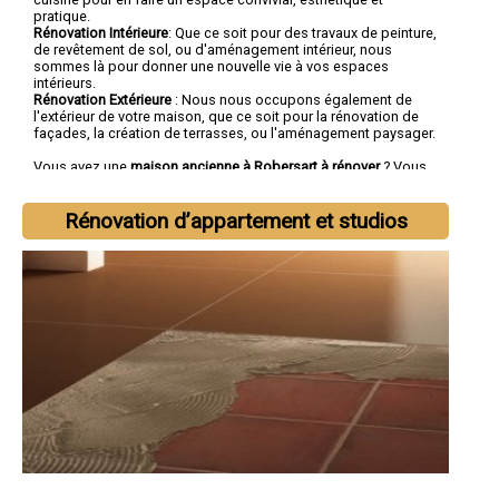
pratique.
Rénovation Intérieure
: Que ce soit pour des travaux de peinture,
de revêtement de sol, ou d'aménagement intérieur, nous
sommes là pour donner une nouvelle vie à vos espaces
intérieurs.
Rénovation Extérieure
: Nous nous occupons également de
l'extérieur de votre maison, que ce soit pour la rénovation de
façades, la création de terrasses, ou l'aménagement paysager.
Vous avez une
maison ancienne à Robersart à rénover
? Vous
cherchez une
entreprise de rénovation à Robersart
tout corps
d'état ?
Rénovation d’appartement et studios
Faites confiance à la société SOCOREBAT.