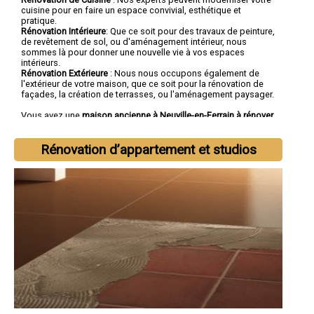
cuisine pour en faire un espace convivial, esthétique et
pratique.
Rénovation Intérieure
: Que ce soit pour des travaux de peinture,
de revêtement de sol, ou d'aménagement intérieur, nous
sommes là pour donner une nouvelle vie à vos espaces
intérieurs.
Rénovation Extérieure
: Nous nous occupons également de
l'extérieur de votre maison, que ce soit pour la rénovation de
façades, la création de terrasses, ou l'aménagement paysager.
Vous avez une
maison ancienne à Neuville-en-Ferrain à rénover
? Vous cherchez une
entreprise de rénovation à Neuville-en-
Ferrain
tout corps d'état ?
Rénovation d’appartement et studios
Faites confiance à la société SOCOREBAT.