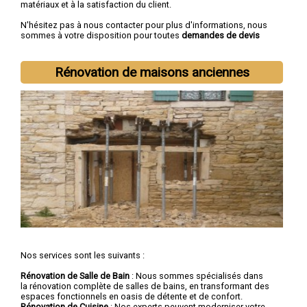
matériaux et à la satisfaction du client.
N'hésitez pas à nous contacter pour plus d'informations, nous
sommes à votre disposition pour toutes
demandes de devis
rénovation immobilière
.
Nous intervenons aussi dans les villes suivantes :
Lille
,
Rénovation de maisons anciennes
Roubaix
,
Tourcoing
,
Dunkerque
,
Villeneuve-d'Ascq
,
Valenciennes
,
Douai
,
Wattrelos
,
Marcq-en-Barœul
,
Maubeuge
Nos services sont les suivants :
Rénovation de Salle de Bain
: Nous sommes spécialisés dans
la rénovation complète de salles de bains, en transformant des
espaces fonctionnels en oasis de détente et de confort.
Rénovation de Cuisine
: Nos experts peuvent moderniser votre