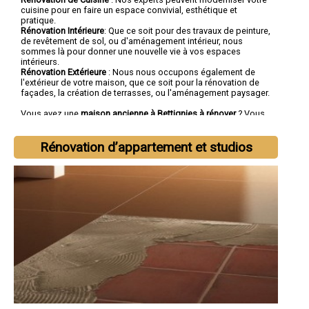
cuisine pour en faire un espace convivial, esthétique et
pratique.
Rénovation Intérieure
: Que ce soit pour des travaux de peinture,
de revêtement de sol, ou d'aménagement intérieur, nous
sommes là pour donner une nouvelle vie à vos espaces
intérieurs.
Rénovation Extérieure
: Nous nous occupons également de
l'extérieur de votre maison, que ce soit pour la rénovation de
façades, la création de terrasses, ou l'aménagement paysager.
Vous avez une
maison ancienne à Bettignies à rénover
? Vous
cherchez une
entreprise de rénovation à Bettignies
tout corps
d'état ?
Rénovation d’appartement et studios
Faites confiance à la société SOCOREBAT.