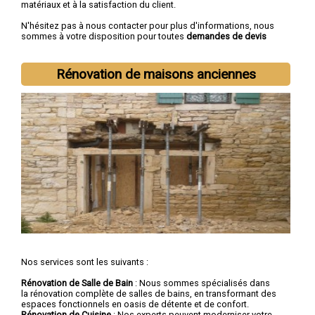
matériaux et à la satisfaction du client.
N'hésitez pas à nous contacter pour plus d'informations, nous
sommes à votre disposition pour toutes
demandes de devis
rénovation immobilière
.
Nous intervenons aussi dans les villes suivantes :
Lille
,
Rénovation de maisons anciennes
Roubaix
,
Tourcoing
,
Dunkerque
,
Villeneuve-d'Ascq
,
Valenciennes
,
Douai
,
Wattrelos
,
Marcq-en-Barœul
,
Maubeuge
Nos services sont les suivants :
Rénovation de Salle de Bain
: Nous sommes spécialisés dans
la rénovation complète de salles de bains, en transformant des
espaces fonctionnels en oasis de détente et de confort.
Rénovation de Cuisine
: Nos experts peuvent moderniser votre