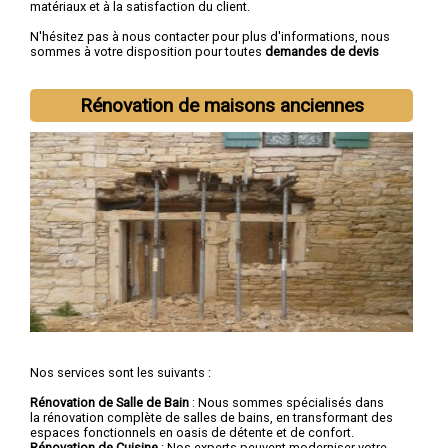
matériaux et à la satisfaction du client.
N'hésitez pas à nous contacter pour plus d'informations, nous
sommes à votre disposition pour toutes
demandes de devis
rénovation immobilière
.
Nous intervenons aussi dans les villes suivantes :
Lille
,
Rénovation de maisons anciennes
Roubaix
,
Tourcoing
,
Dunkerque
,
Villeneuve-d'Ascq
,
Valenciennes
,
Douai
,
Wattrelos
,
Marcq-en-Barœul
,
Maubeuge
Nos services sont les suivants :
Rénovation de Salle de Bain
: Nous sommes spécialisés dans
la rénovation complète de salles de bains, en transformant des
espaces fonctionnels en oasis de détente et de confort.
Rénovation de Cuisine
: Nos experts peuvent moderniser votre