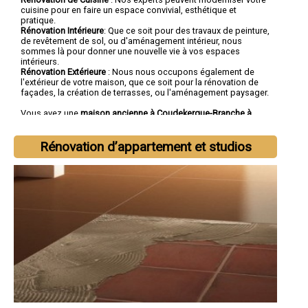
cuisine pour en faire un espace convivial, esthétique et
pratique.
Rénovation Intérieure
: Que ce soit pour des travaux de peinture,
de revêtement de sol, ou d'aménagement intérieur, nous
sommes là pour donner une nouvelle vie à vos espaces
intérieurs.
Rénovation Extérieure
: Nous nous occupons également de
l'extérieur de votre maison, que ce soit pour la rénovation de
façades, la création de terrasses, ou l'aménagement paysager.
Vous avez une
maison ancienne à Coudekerque-Branche à
rénover
? Vous cherchez une
entreprise de rénovation à
Coudekerque-Branche
tout corps d'état ?
Rénovation d’appartement et studios
Faites confiance à la société SOCOREBAT.