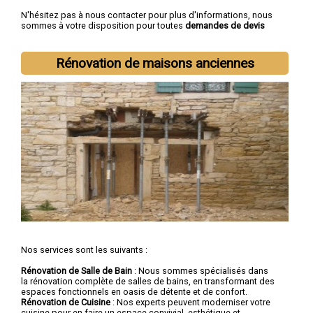
N'hésitez pas à nous contacter pour plus d'informations, nous
sommes à votre disposition pour toutes
demandes de devis
rénovation immobilière
.
Nous intervenons aussi dans les villes suivantes :
Lille
,
Rénovation de maisons anciennes
Roubaix
,
Tourcoing
,
Dunkerque
,
Villeneuve-d'Ascq
,
Valenciennes
,
Douai
,
Wattrelos
,
Marcq-en-Barœul
,
Maubeuge
Nos services sont les suivants :
Rénovation de Salle de Bain
: Nous sommes spécialisés dans
la rénovation complète de salles de bains, en transformant des
espaces fonctionnels en oasis de détente et de confort.
Rénovation de Cuisine
: Nos experts peuvent moderniser votre
cuisine pour en faire un espace convivial, esthétique et