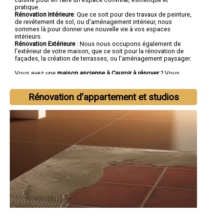
pratique.
Rénovation Intérieure
: Que ce soit pour des travaux de peinture,
de revêtement de sol, ou d'aménagement intérieur, nous
sommes là pour donner une nouvelle vie à vos espaces
intérieurs.
Rénovation Extérieure
: Nous nous occupons également de
l'extérieur de votre maison, que ce soit pour la rénovation de
façades, la création de terrasses, ou l'aménagement paysager.
Vous avez une
maison ancienne à Cauroir à rénover
? Vous
cherchez une
entreprise de rénovation à Cauroir
tout corps
d'état ?
Rénovation d’appartement et studios
Faites confiance à la société SOCOREBAT.