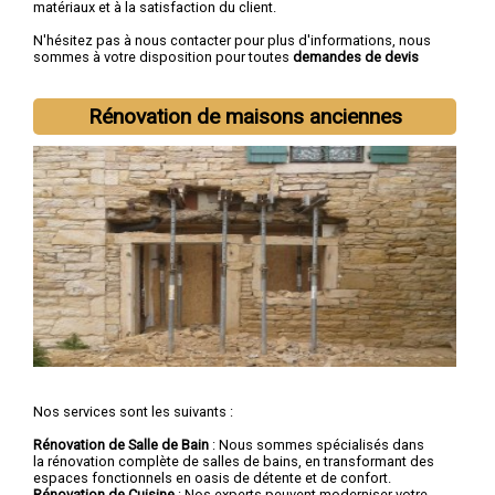
matériaux et à la satisfaction du client.
N'hésitez pas à nous contacter pour plus d'informations, nous
sommes à votre disposition pour toutes
demandes de devis
rénovation immobilière
.
Nous intervenons aussi dans les villes suivantes :
Lille
,
Rénovation de maisons anciennes
Roubaix
,
Tourcoing
,
Dunkerque
,
Villeneuve-d'Ascq
,
Valenciennes
,
Douai
,
Wattrelos
,
Marcq-en-Barœul
,
Maubeuge
Nos services sont les suivants :
Rénovation de Salle de Bain
: Nous sommes spécialisés dans
la rénovation complète de salles de bains, en transformant des
espaces fonctionnels en oasis de détente et de confort.
Rénovation de Cuisine
: Nos experts peuvent moderniser votre