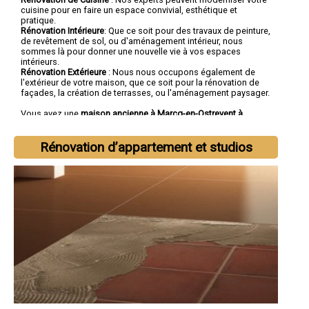
cuisine pour en faire un espace convivial, esthétique et
pratique.
Rénovation Intérieure
: Que ce soit pour des travaux de peinture,
de revêtement de sol, ou d'aménagement intérieur, nous
sommes là pour donner une nouvelle vie à vos espaces
intérieurs.
Rénovation Extérieure
: Nous nous occupons également de
l'extérieur de votre maison, que ce soit pour la rénovation de
façades, la création de terrasses, ou l'aménagement paysager.
Vous avez une
maison ancienne à Marcq-en-Ostrevent à
rénover
? Vous cherchez une
entreprise de rénovation à Marcq-
en-Ostrevent
tout corps d'état ?
Rénovation d’appartement et studios
Faites confiance à la société SOCOREBAT.