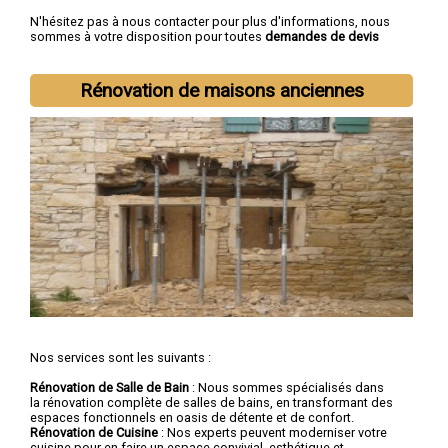
N'hésitez pas à nous contacter pour plus d'informations, nous
sommes à votre disposition pour toutes
demandes de devis
rénovation immobilière
.
Nous intervenons aussi dans les villes suivantes :
Lille
,
Rénovation de maisons anciennes
Roubaix
,
Tourcoing
,
Dunkerque
,
Villeneuve-d'Ascq
,
Valenciennes
,
Douai
,
Wattrelos
,
Marcq-en-Barœul
,
Maubeuge
Nos services sont les suivants :
Rénovation de Salle de Bain
: Nous sommes spécialisés dans
la rénovation complète de salles de bains, en transformant des
espaces fonctionnels en oasis de détente et de confort.
Rénovation de Cuisine
: Nos experts peuvent moderniser votre
cuisine pour en faire un espace convivial, esthétique et