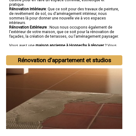
pratique.
Rénovation Intérieure
: Que ce soit pour des travaux de peinture,
de revêtement de sol, ou d'aménagement intérieur, nous
sommes là pour donner une nouvelle vie à vos espaces
intérieurs.
Rénovation Extérieure
: Nous nous occupons également de
l'extérieur de votre maison, que ce soit pour la rénovation de
façades, la création de terrasses, ou l'aménagement paysager.
Vous avez une
maison ancienne à Honnechy à rénover
? Vous
cherchez une
entreprise de rénovation à Honnechy
tout corps
d'état ?
Rénovation d’appartement et studios
Faites confiance à la société SOCOREBAT.