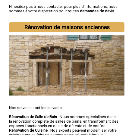
N'hésitez pas à nous contacter pour plus d'informations, nous
sommes à votre disposition pour toutes
demandes de devis
rénovation immobilière
.
Nous intervenons aussi dans les villes suivantes :
Lille
,
Rénovation de maisons anciennes
Roubaix
,
Tourcoing
,
Dunkerque
,
Villeneuve-d'Ascq
,
Valenciennes
,
Douai
,
Wattrelos
,
Marcq-en-Barœul
,
Maubeuge
Nos services sont les suivants :
Rénovation de Salle de Bain
: Nous sommes spécialisés dans
la rénovation complète de salles de bains, en transformant des
espaces fonctionnels en oasis de détente et de confort.
Rénovation de Cuisine
: Nos experts peuvent moderniser votre
cuisine pour en faire un espace convivial, esthétique et