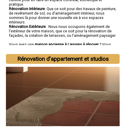
pratique.
Rénovation Intérieure
: Que ce soit pour des travaux de peinture,
de revêtement de sol, ou d'aménagement intérieur, nous
sommes là pour donner une nouvelle vie à vos espaces
intérieurs.
Rénovation Extérieure
: Nous nous occupons également de
l'extérieur de votre maison, que ce soit pour la rénovation de
façades, la création de terrasses, ou l'aménagement paysager.
Vous avez une
maison ancienne à Liessies à rénover
? Vous
cherchez une
entreprise de rénovation à Liessies
tout corps
d'état ?
Rénovation d’appartement et studios
Faites confiance à la société SOCOREBAT.