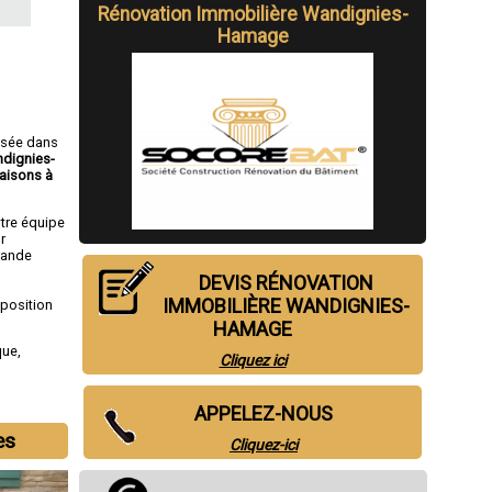
Rénovation Immobilière Wandignies-
Hamage
isée dans
ndignies-
aisons à
otre équipe
r
rande
DEVIS RÉNOVATION
IMMOBILIÈRE WANDIGNIES-
sposition
HAMAGE
que
,
Cliquez ici
APPELEZ-NOUS
es
Cliquez-ici