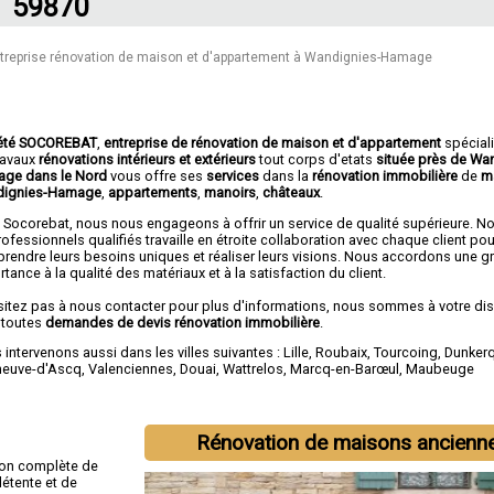
59870
treprise rénovation de maison et d'appartement à Wandignies-Hamage
été SOCOREBAT
,
entreprise de rénovation de maison et d'appartement
spécial
travaux
rénovations intérieurs et extérieurs
tout corps d'etats
située près de Wa
ge dans le Nord
vous offre ses
services
dans la
rénovation immobilière
de
m
ignies-Hamage
,
appartements
,
manoirs
,
châteaux
.
 Socorebat, nous nous engageons à offrir un service de qualité supérieure. N
ofessionnels qualifiés travaille en étroite collaboration avec chaque client pou
rendre leurs besoins uniques et réaliser leurs visions. Nous accordons une g
tance à la qualité des matériaux et à la satisfaction du client.
sitez pas à nous contacter pour plus d'informations, nous sommes à votre di
 toutes
demandes de devis rénovation immobilière
.
intervenons aussi dans les villes suivantes :
Lille
,
Roubaix
,
Tourcoing
,
Dunker
eneuve-d'Ascq
,
Valenciennes
,
Douai
,
Wattrelos
,
Marcq-en-Barœul
,
Maubeuge
Rénovation de maisons ancienn
ion complète de
étente et de