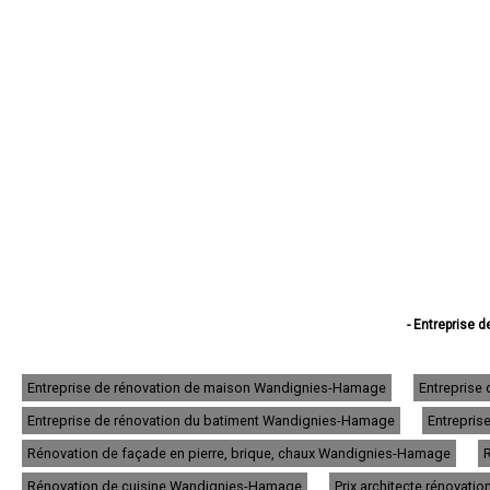
- Entreprise d
- Entreprise de
- Entreprise de 
- Entreprise de 
Entreprise de rénovation de maison Wandignies-Hamage
Entreprise
- Entreprise de réno
Entreprise de rénovation du batiment Wandignies-Hamage
Entrepris
- Entreprise de ré
- Entreprise d
Rénovation de façade en pierre, brique, chaux Wandignies-Hamage
- Entreprise de 
- Entreprise de rén
Rénovation de cuisine Wandignies-Hamage
Prix architecte rénovat