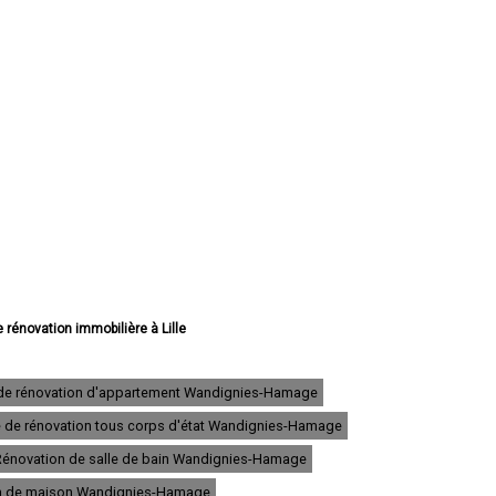
e rénovation immobilière à Lille
 rénovation immobilière à Roubaix
rénovation immobilière à Dunkerque
rénovation immobilière à Tourcoing
 de rénovation d'appartement Wandignies-Hamage
vation immobilière à Villeneuve-d'Ascq
e de rénovation tous corps d'état Wandignies-Hamage
novation immobilière à Valenciennes
e rénovation immobilière à Douai
Rénovation de salle de bain Wandignies-Hamage
rénovation immobilière à Wattrelos
ovation immobilière à Marcq-en-Barœul
ion de maison Wandignies-Hamage