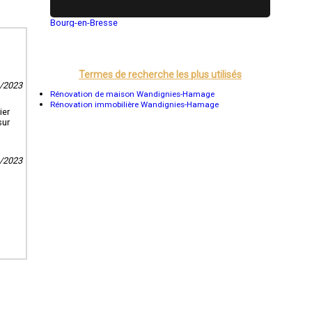
Bourg-en-Bresse
Saint-Quentin
Montluçon
Manosque
Gap
Termes de recherche les plus utilisés
Nice
9/2023
Annonay
Rénovation de maison Wandignies-Hamage
Charleville-Mézières
Rénovation immobilière Wandignies-Hamage
Pamiers
ier
Troyes
sur
Narbonne
Rodez
Marseille
Caen
3/2023
Aurillac
Angoulême
La Rochelle
Bourges
Brive-la-Gaillarde
Dijon
Saint-Brieuc
Guéret
Périgueux
Besançon
Valence
Évreux
Chartres
Brest